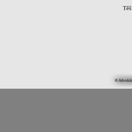
Těš
© Advokátn