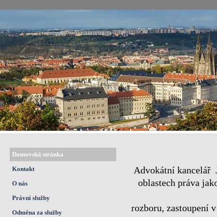
Domovská stránka
Advokátní kancelář J
Kontakt
oblastech práva jako
O nás
Právní služby
rozboru, zastoupení v
Odměna za služby