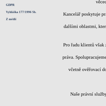
věcec
GDPR
Vyhláška 177/1996 Sb.
Kancelář poskytuje p
Z médií
dalšími oblastmi, kter
Pro řadu klientů však 
práva. Spolupracujeme
včetně ověřovací d
Naše právní služb